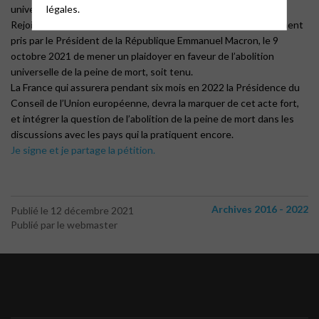
légales.
universelle de ce châtiment inhumain, indigne.
Rejoignez la mobilisation de l’ACAT-France pour que l’engagement
pris par le Président de la République Emmanuel Macron, le 9
octobre 2021 de mener un plaidoyer en faveur de l’abolition
universelle de la peine de mort, soit tenu.
La France qui assurera pendant six mois en 2022 la Présidence du
Conseil de l’Union européenne, devra la marquer de cet acte fort,
et intégrer la question de l’abolition de la peine de mort dans les
discussions avec les pays qui la pratiquent encore.
Je signe et je partage la pétition.
Archives 2016 - 2022
Publié le 12 décembre 2021
Publié par le webmaster