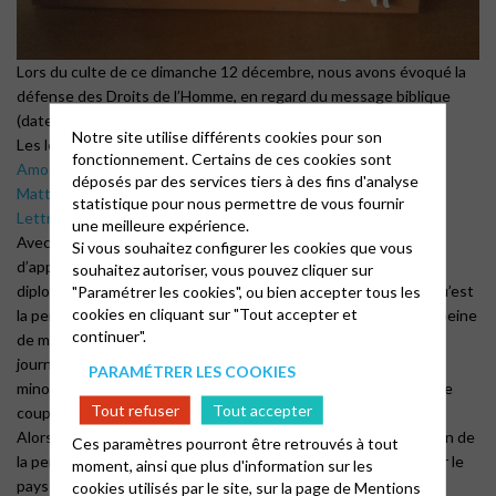
Lors du culte de ce dimanche 12 décembre, nous avons évoqué la
défense des Droits de l’Homme, en regard du message biblique
(date anniversaire : 10 décembre).
Notre site utilise différents cookies pour son
Les lectures bibliques de ce culte:
fonctionnement. Certains de ces cookies sont
Amos 2, 6 à 8
déposés par des services tiers à des fins d'analyse
Matthieu 7, 12 à 27
statistique pour nous permettre de vous fournir
Lettre de Jacques 1, 18 à 27
une meilleure expérience.
Avec l’ONG ACAT-France, demandez aux autorités françaises
Si vous souhaitez configurer les cookies que vous
d’appeler les pays avec lesquels elle entretient des liens
souhaitez autoriser, vous pouvez cliquer sur
diplomatiques, à renoncer au châtiment inhumain et indigne qu’est
"Paramétrer les cookies", ou bien accepter tous les
cookies en cliquant sur "Tout accepter et
la peine de mort. Aujourd’hui, 56 pays ont encore recours à la peine
continuer".
de mort. Près de 30 000 personnes parmi lesquelles des
journalistes, défenseurs des droits, activistes, homosexuels,
PARAMÉTRER LES COOKIES
minorités ethniques ou religieuses…, sont actuellement sous le
Tout refuser
Tout accepter
coup d’une condamnation à mort.
Alors que la France célèbre cette année les 40 ans de l’abolition de
Ces paramètres pourront être retrouvés à tout
la peine de mort, quoi de plus humain et de plus légitime – pour le
moment, ainsi que plus d'information sur les
pays des Droits de l’Homme – que d’œuvrer pour l’Abolition
cookies utilisés par le site, sur la page de
Mentions